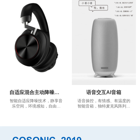
推荐、根据您的推荐相应的跑
舒适，稳固的佩戴体验，告别
步歌曲，越跑越嗨
繁琐的按多键操作，一键实现
多种功能...
自适应混合主动降噪耳机
语音交互AI音箱
智能自适应降噪技术，静享音
语音操控，有情感、有温度的
乐空间，环境感知，自由通
智能音箱，独特麦克风阵列算
话。
法，360°全景声场，音色沉浸
澎湃。