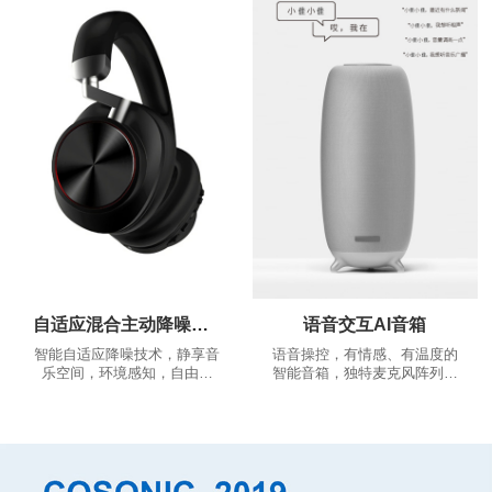
推荐、根据您的推荐相应的跑
舒适，稳固的佩戴体验，告别
步歌曲，越跑越嗨
繁琐的按多键操作，一键实现
多种功能...
自适应混合主动降噪耳机
语音交互AI音箱
智能自适应降噪技术，静享音
语音操控，有情感、有温度的
乐空间，环境感知，自由通
智能音箱，独特麦克风阵列算
话。
法，360°全景声场，音色沉浸
澎湃。